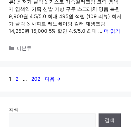
뷰) 최저가 클릭 2 가스코 가죽컬러크림 크림 염색
제 염색약 가죽 신발 가방 구두 스크래치 명품 복원
9,900원 4.5/5.0 최대 495원 적립 (109 리뷰) 최저
가 클릭 3 사피르 레노베이팅 컬러 재생크림
14,250원 15,000 5% 할인 4.5/5.0 최대 …
더 읽기
카
미분류
테
고
리
페
페
페
1
2
…
202
다음
→
이
이
이
지
지
지
검색
검색