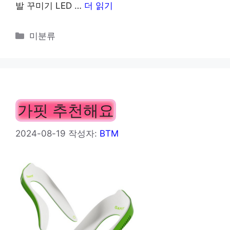
발 꾸미기 LED …
더 읽기
카
미분류
테
고
리
가핏 추천해요
2024-08-19
작성자:
BTM