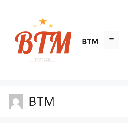
컨
텐
츠
로
건
너
메
BTM
뛰
기
뉴
BTM