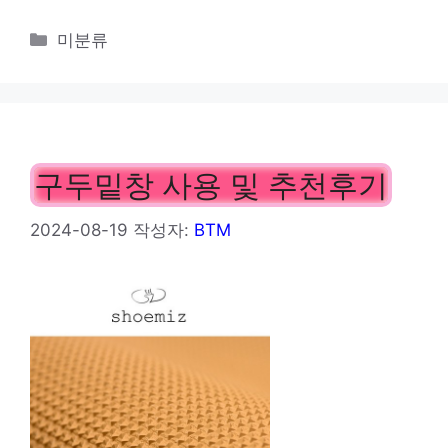
카
미분류
테
고
리
구두밑창 사용 및 추천후기
2024-08-19
작성자:
BTM