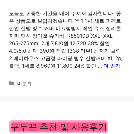
오늘도 귀중한 시간을 내어 주셔서 감사합니다. 좋
은 상품으로 보답하겠습니다 ^^ 1 1+1 세트 퍼펙트
집업 신발 방수 커버 미끄럼방지 레인 슈즈 실리콘
지퍼 덧신 장마철 슈커버, R85010D(XXL+XXL
265-275mm, 2개 7,810원 12,720 38% 할인
4.0/5.0 최대 390원 적립 (338 리뷰) 최저가 클릭
2 에버하우스 고급형 라이딩 방수 신발커버 XL 2p,
블랙, 1세트 8,960원 11,800 24% 할인 …
더 읽기
카
미분류
테
고
리
구두끈 추천 및 사용후기