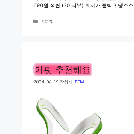
690원 적립 (30 리뷰) 최저가 클릭 3 땡
카
미분류
테
고
리
가핏 추천해요
2024-08-19
작성자:
BTM