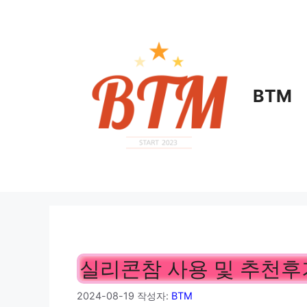
컨
텐
츠
로
건
BTM
너
뛰
기
실리콘참 사용 및 추천후
2024-08-19
작성자:
BTM