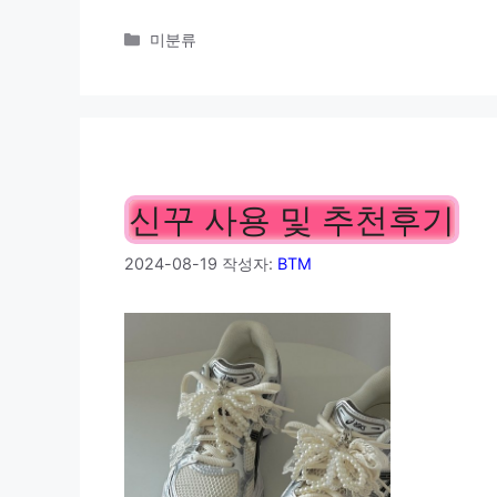
카
미분류
테
고
리
신꾸 사용 및 추천후기
2024-08-19
작성자:
BTM