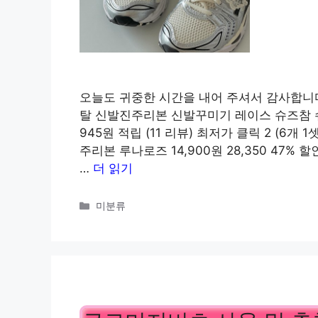
오늘도 귀중한 시간을 내어 주셔서 감사합니다. 
탈 신발진주리본 신발꾸미기 레이스 슈즈참 슈참, 1
945원 적립 (11 리뷰) 최저가 클릭 2 (6
주리본 루나로즈 14,900원 28,350 47% 할인
…
더 읽기
카
미분류
테
고
리