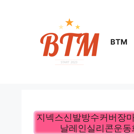
컨
텐
츠
로
건
BTM
너
뛰
기
지넥스신발방수커버장
날레인실리콘운동화