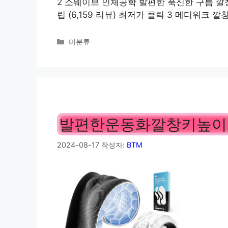
2 소웨이브 인체공학 발편한 푹신한 구름 깔창 9,8
립 (6,159 리뷰) 최저가 클릭 3 메디워크 깔창 
카
미분류
테
고
리
발편한운동화깔창키높이 
2024-08-17
작성자:
BTM