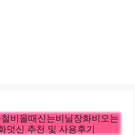
마철비올때신는비닐장화비오는
덧신 추천 및 사용후기