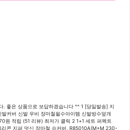
 좋은 상품으로 보답하겠습니다 ^^ 1 [당일발송] 지
수신발커버 신발 우비 장마철필수아이템 신발방수덮개
570원 적립 (51 리뷰) 최저가 클릭 2 1+1 세트 퍼펙트
콘 지퍼 덧신 장마철 슈커버, R85010A(M+M 230-