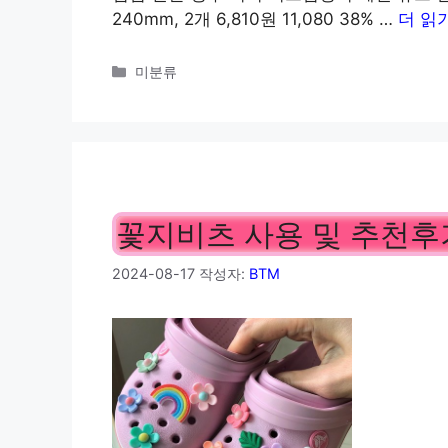
240mm, 2개 6,810원 11,080 38% …
더 읽
카
미분류
테
고
리
꽃지비츠 사용 및 추천후
2024-08-17
작성자:
BTM