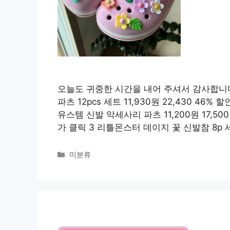
오늘도 귀중한 시간을 내어 주셔서 감사합니다
파츠 12pcs 세트 11,930원 22,430 46% 할
유스템 신발 악세사리 파츠 11,200원 17,500 
가 클릭 3 리틀몬스터 데이지 꽃 신발참 8p 세트
카
미분류
테
고
리