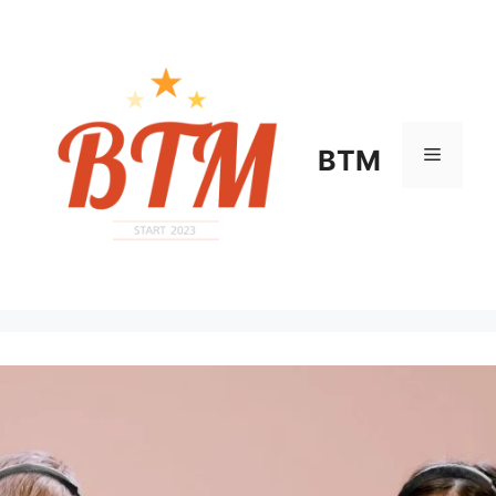
컨
텐
츠
로
건
너
메
BTM
뛰
기
뉴