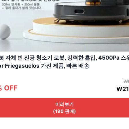
봇 자체 빈 진공 청소기 로봇, 강력한 흡입, 4500Pa 스
or Friegasuelos 가전 제품, 빠른 배송
₩
% OFF
₩21
미리보기
(190 판매)