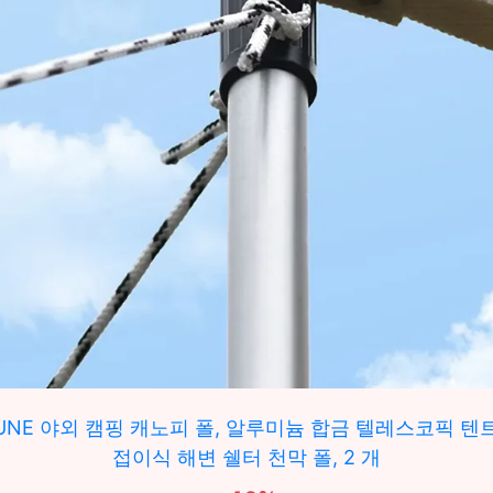
UNE 야외 캠핑 캐노피 폴, 알루미늄 합금 텔레스코픽 텐
접이식 해변 쉘터 천막 폴, 2 개