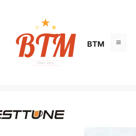
컨
텐
츠
로
건
너
메
BTM
뛰
기
뉴