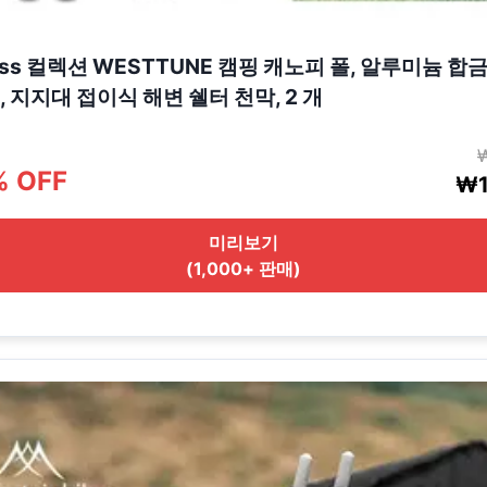
ress 컬렉션 WESTTUNE 캠핑 캐노피 폴, 알루미늄 합
, 지지대 접이식 해변 쉘터 천막, 2 개
% OFF
₩1
미리보기
(1,000+ 판매)