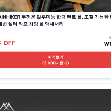
AINHIKER 두꺼운 알루미늄 합금 텐트 폴, 조절 가능한
 해변 쉘터 타프 차양 폴 액세서리
% OFF
₩1
미리보기
(2,000+ 판매)