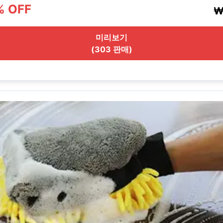
% OFF
₩
미리보기
(303 판매)