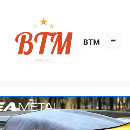
컨
텐
츠
로
건
너
메
BTM
뛰
기
뉴