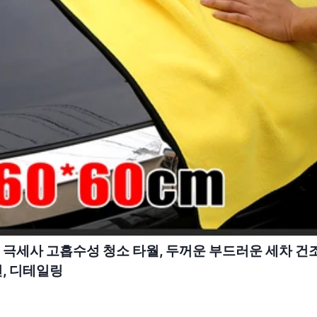
 극세사 고흡수성 청소 타월, 두꺼운 부드러운 세차 건조
천, 디테일링