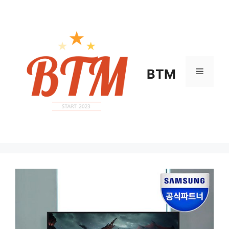
컨
텐
츠
로
건
너
메
BTM
뛰
기
뉴