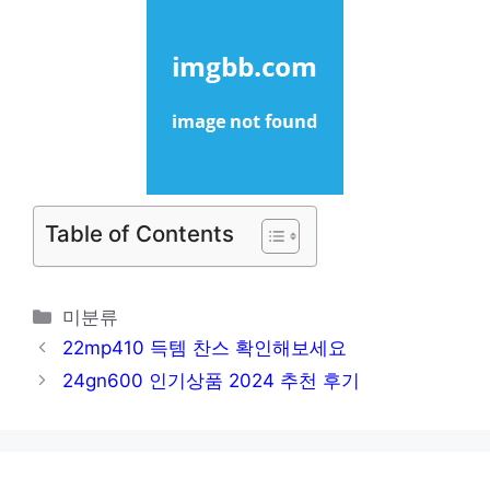
Table of Contents
카
미분류
테
22mp410 득템 찬스 확인해보세요
고
24gn600 인기상품 2024 추천 후기
리