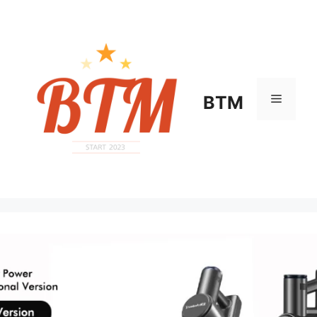
컨
텐
츠
로
건
너
메
BTM
뛰
기
뉴