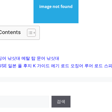
 Contents
징어 낚싯대 메탈 탑 문어 낚싯대
USE 일본 풀 후지 K 가이드 에기 로드 오징어 루어 로드 스
검색