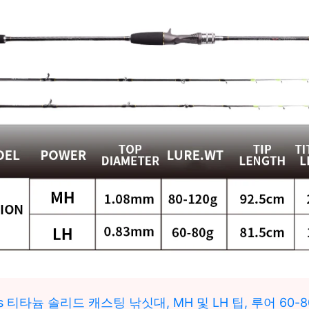
os 티타늄 솔리드 캐스팅 낚싯대, MH 및 LH 팁, 루어 60-80