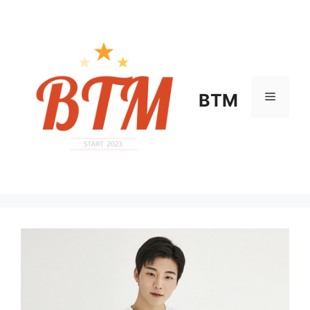
컨
텐
츠
로
건
너
메
BTM
뛰
기
뉴