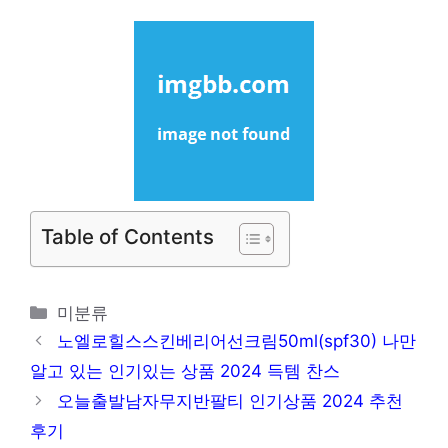
Table of Contents
카
미분류
테
노엘로힐스스킨베리어선크림50ml(spf30) 나만
고
알고 있는 인기있는 상품 2024 득템 찬스
리
오늘출발남자무지반팔티 인기상품 2024 추천
후기