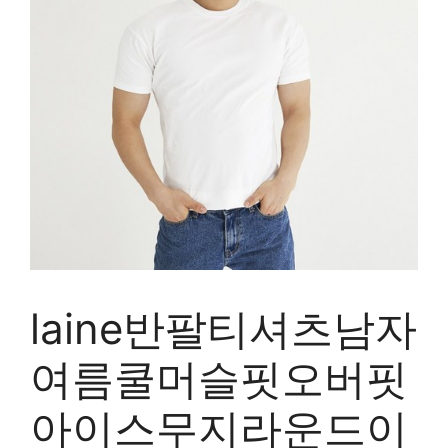
laine반팔티셔츠남자
여름쿨머슬핏오버핏
아이스무지라운드이