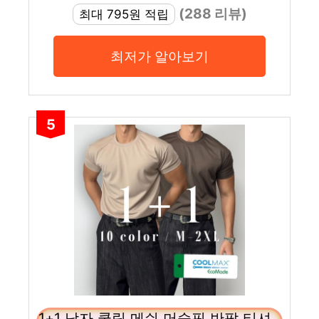
(288 리뷰)
최대 795원 적립
최저가 알아보기
5
1+1 남자 쿨링 메쉬 머슬핏 반팔 티셔