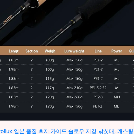
e Pollux 일본 품질 후지 가이드 슬로우 지깅 낚싯대, 캐스팅