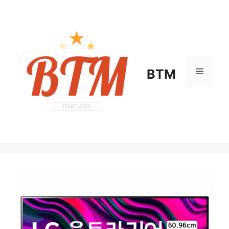
컨
텐
츠
로
건
너
메
BTM
뛰
기
뉴