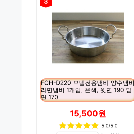
3
FCH-D220 모델전용냄비 양수냄
라면냄비 1개입, 은색, 윗면 190 밑
면 170
15,500원
5.0/5.0