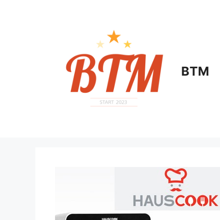
컨
텐
츠
로
건
너
BTM
뛰
기