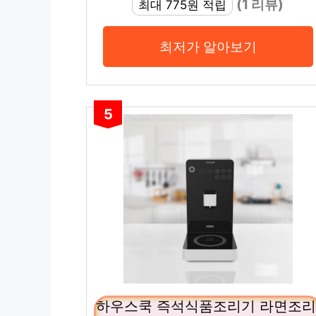
(1 리뷰)
최대 775원 적립
최저가 알아보기
5
하우스쿡 즉석식품조리기 라면조리