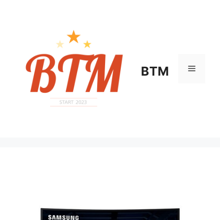
컨
텐
츠
로
건
너
메
BTM
뛰
기
뉴