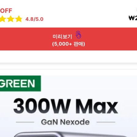
 OFF
₩2
4.8/5.0
미리보기
(5,000+ 판매)