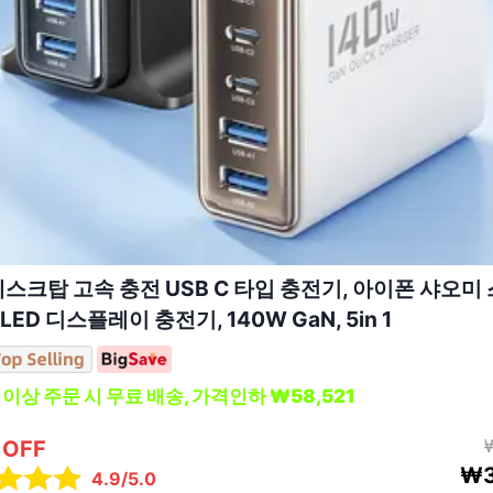
i 데스크탑 고속 충전 USB C 타입 충전기, 아이폰 샤오
ED 디스플레이 충전기, 140W GaN, 5in 1
0 이상 주문 시 무료 배송, 가격인하 ₩58,521
 OFF
₩3
4.9/5.0