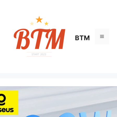
컨
텐
츠
로
건
너
메
BTM
뛰
기
뉴