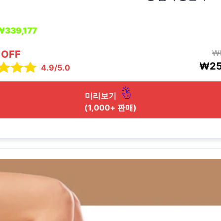
339,177
₩
 OFF
₩25
4.9/5.0
미리보기
(1,000+ 판매)