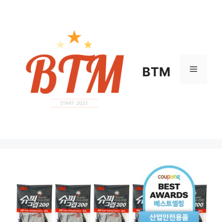
컨
텐
츠
로
건
너
메
BTM
뛰
기
뉴