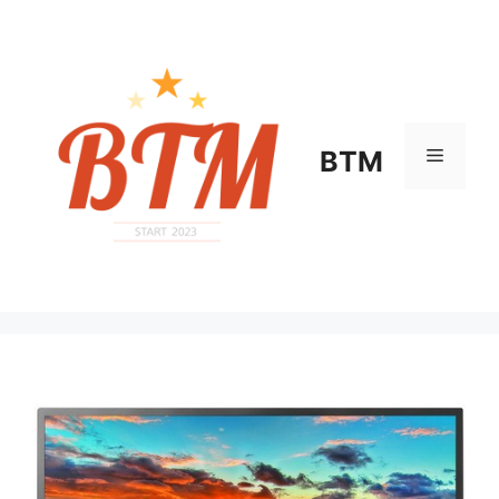
컨
텐
츠
로
건
너
메
BTM
뛰
기
뉴