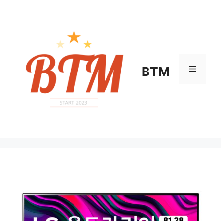
컨
텐
츠
로
건
너
메
BTM
뛰
기
뉴