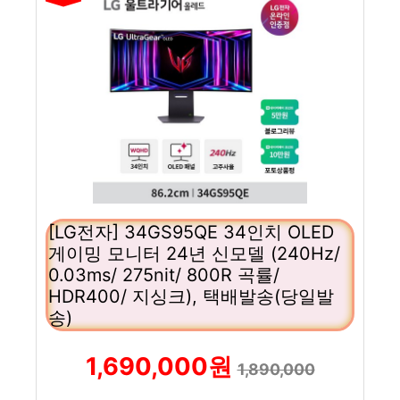
[LG전자] 34GS95QE 34인치 OLED
게이밍 모니터 24년 신모델 (240Hz/
0.03ms/ 275nit/ 800R 곡률/
HDR400/ 지싱크), 택배발송(당일발
송)
1,690,000원
1,890,000