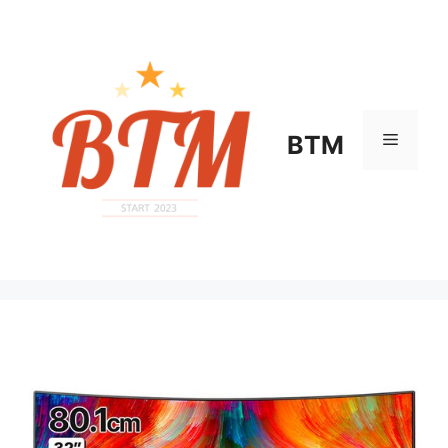
컨
텐
츠
로
건
너
메
BTM
뛰
기
뉴