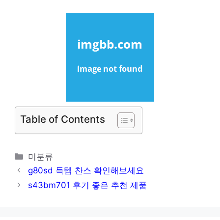
Table of Contents
카
미분류
테
g80sd 득템 찬스 확인해보세요
고
s43bm701 후기 좋은 추천 제품
리