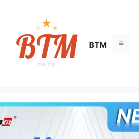
컨
텐
츠
로
건
너
메
BTM
뛰
기
뉴