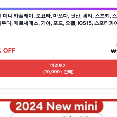
선 미니 카플레이, 도요타, 마쓰다, 닛산, 캠리, 스즈키, 
우디, 메르세데스, 기아, 포드, 오펠, IOS15, 스포티파이
% OFF
₩2
미리보기
(10,000+ 판매)