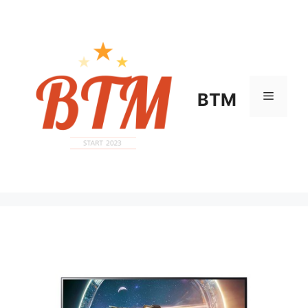
컨
텐
츠
로
건
너
메
BTM
뛰
기
뉴