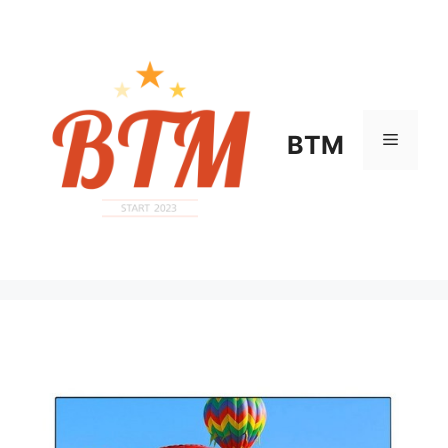
컨
텐
츠
로
건
너
메
BTM
뛰
기
뉴