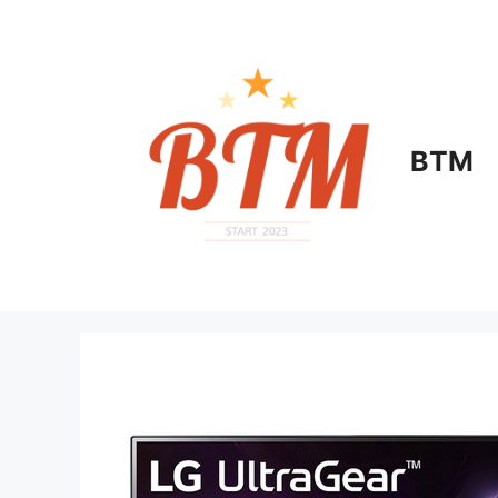
컨
텐
츠
로
건
너
BTM
뛰
기