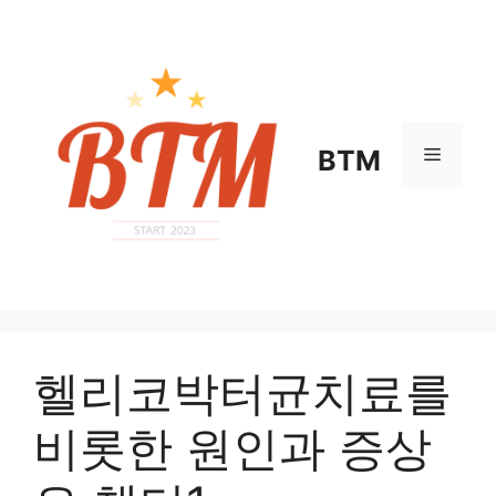
컨
텐
츠
로
건
너
메
BTM
뛰
기
뉴
헬리코박터균치료를
비롯한 원인과 증상