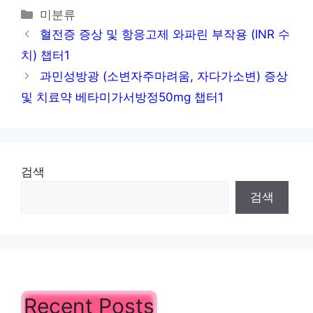
카
미분류
러, 그 외) 챕터1
테
혈전증 증상 및 항응고제 와파린 부작용 (INR 수
고
치) 챕터1
리
과민성방광 (소변자주마려움, 자다가소변) 증상
및 치료약 베타미가서방정50mg 챕터1
검색
검색
Recent Posts