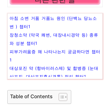
아침 소변 거품 거품뇨 원인 (단백뇨 당뇨소
변 ) 챕터1
장청소약 (약국 쾌변, 대장내시경약 등) 종류
와 성분 챕터1
피부가려움증 왜 나타나는지 궁금하다면 챕터
1
대상포진 약 (항바이러스제) 및 합병증 (눈대
상포진, 대상포진후신경통) 정리 챕터1
허벅지 대상포진의 증상과 원인 챕터1
위장운동 촉진제 돔페리돈 크리맥액 (속울렁
Table of Contents
거림, 구토증상 치료제) 챕터1
모더나 백신 부작용(탈모, 심근염, 심낭염, 필