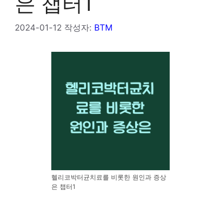
은 챕터1
2024-01-12
작성자:
BTM
헬리코박터균치료를 비롯한 원인과 증상
은 챕터1