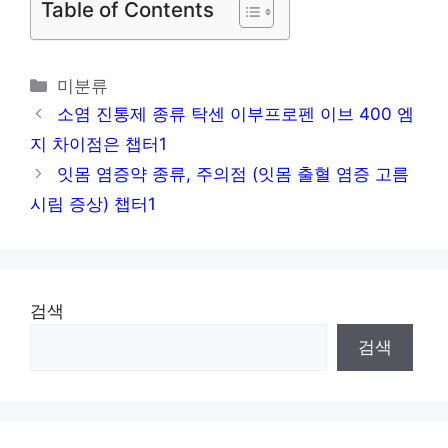
Table of Contents
진 습진원인 습진치료 습진연고 습진증상 리
도멕스 무피로신 챕터1
카
미분류
수두 초기증상 어떠한 증상들을 나타낼까요
테
소염 진통제 종류 탁센 이부프로펜 이브 400 엠
챕터1
고
지 차이점은 챕터1
리
기립성저혈압 원인, 증상 (기립성어지럼증)
잇몸 염증약 종류, 주의점 (잇몸 출혈 염증 고름
챕터1
시림 증상) 챕터1
검색
검색