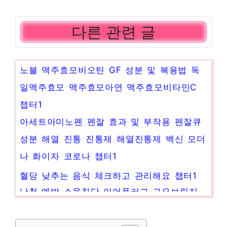
다른 관련 글
노블 맥주효모비오틴 GF 성분 및 복용법 독
일맥주효모 맥주효모아연 맥주효모비타민C
챕터1
아세트아미노펜 펜잘 효과 및 부작용 펜잘큐
성분 해열 진통 진통제 해열진통제 백신 모더
나 화이자 코로나 챕터1
혈당 낮추는 음식 체크하고 관리해요 챕터1
난청 예방 소음차단 이어플러그 고요브릿지
디펜스 귀마개 챕터1
습진 약 : 에스로반, 리도맥스 비교 피부염 습