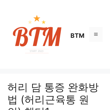
컨
텐
츠
로
건
너
메
BTM
뛰
기
뉴
허리 담 통증 완화방
법 (허리근육통 원