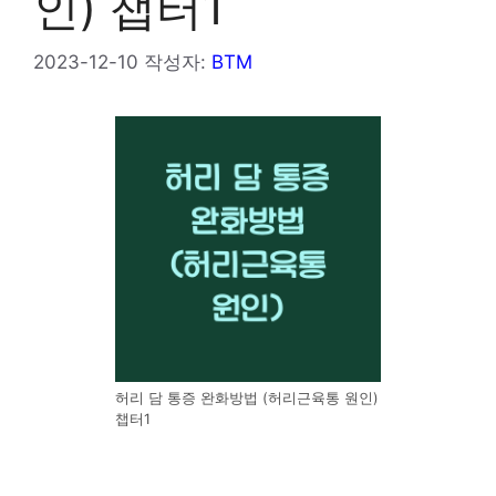
인) 챕터1
2023-12-10
작성자:
BTM
허리 담 통증 완화방법 (허리근육통 원인)
챕터1