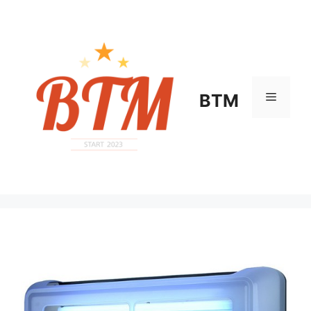
컨
텐
츠
로
건
너
메
BTM
뛰
기
뉴