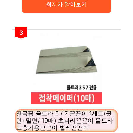
최저가 알아보기
3
전국팜 울트라 5 / 7 끈끈이 1세트(뒷
면+밑면/ 10매) 초파리끈끈이 울트라
포충기용끈끈이 벌레끈끈이