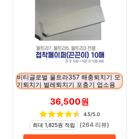
비티글로벌 울트라357 해충퇴치기 모
기퇴치기 벌레퇴치기 포충기 업소용
36,500원
4.5/5.0
(264 리뷰)
최대 1,825원 적립