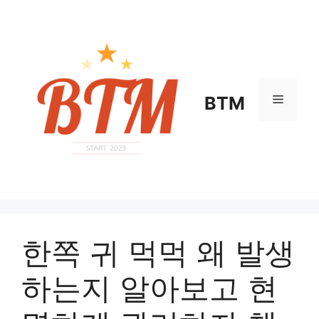
컨
텐
츠
로
건
너
메
BTM
뛰
기
뉴
한쪽 귀 먹먹 왜 발생
하는지 알아보고 현