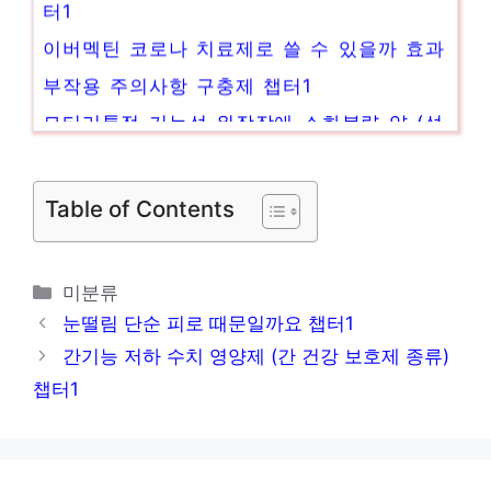
터1
이버멕틴 코로나 치료제로 쓸 수 있을까 효과
부작용 주의사항 구충제 챕터1
모티리톤정 기능성 위장장애 소화불량 약 (성
분 효능 부작용) 챕터1
어금니 잇몸 통증 원인 (어금니 깨짐 충치 잇
Table of Contents
몸 염증 등) 챕터1
파워 아르기닌 5000 맥스 샷 특징 및 복용법
카
미분류
L아르기닌 L-아르기닌 L아르기닌복용법 비오
테
눈떨림 단순 피로 때문일까요 챕터1
피테 챕터1
고
간기능 저하 수치 영양제 (간 건강 보호제 종류)
리
챕터1