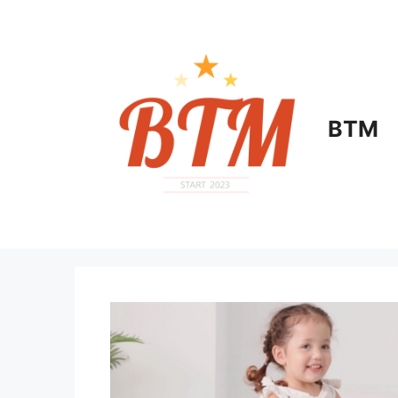
컨
텐
츠
로
건
너
BTM
뛰
기