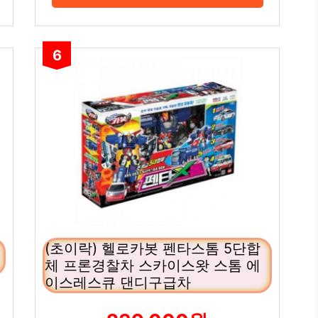
6
(초이락) 헬로카봇 펜타스톰 5단합
체 프론경찰차 스카이스왓 스톰 에
이스레스큐 댄디구급차