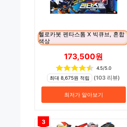
헬로카봇 펜타스톰 X 빅큐브, 혼합
색상
173,500원
4.5/5.0
(103 리뷰)
최대 8,675원 적립
최저가 알아보기
3