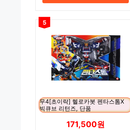
5
무4[초이락] 헬로카봇 펜타스톰X
빅큐브 리턴즈, 단품
171,500원