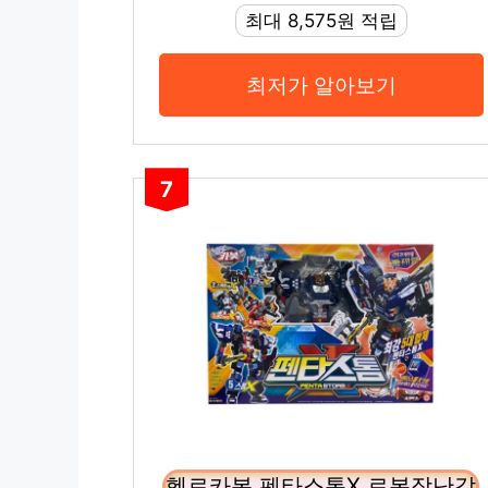
최대 8,575원 적립
최저가 알아보기
7
헬로카봇 펜타스톰X 로봇장난감