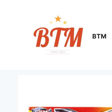
컨
텐
츠
로
건
너
BTM
뛰
기