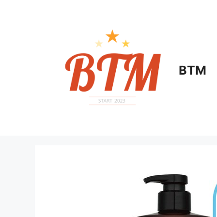
컨
텐
츠
로
건
너
BTM
뛰
기