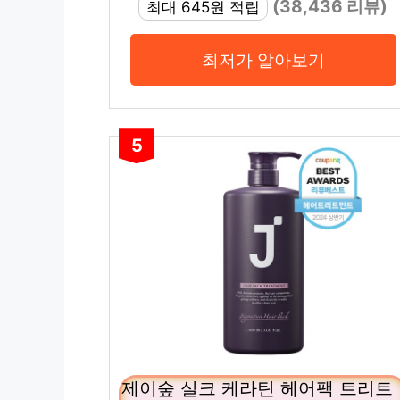
(38,436 리뷰)
최대 645원 적립
최저가 알아보기
5
제이숲 실크 케라틴 헤어팩 트리트