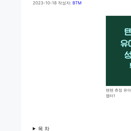
2023-10-18
작성자:
BTM
텐텐 츄정 유아
챕터1
목 차