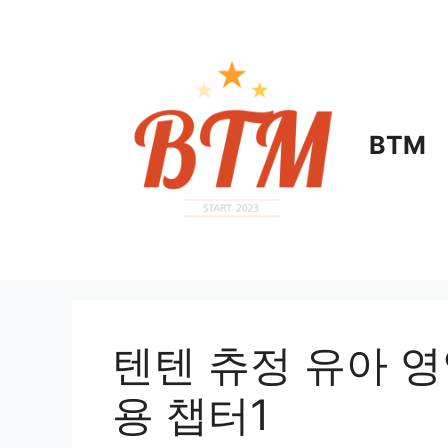
컨
텐
츠
로
건
너
BTM
뛰
기
텐텐 츄정 유아 영
용 챕터1