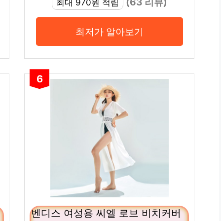
(63 리뷰)
최대 970원 적립
최저가 알아보기
6
벤디스 여성용 씨엘 로브 비치커버