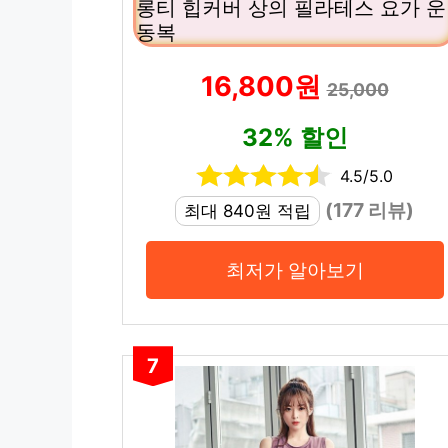
롱티 힙커버 상의 필라테스 요가 운
동복
16,800원
25,000
32% 할인
4.5/5.0
(177 리뷰)
최대 840원 적립
최저가 알아보기
7