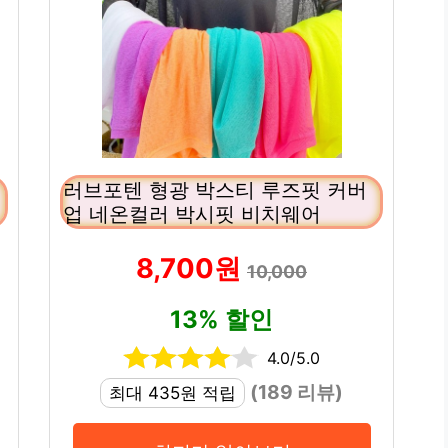
러브포텐 형광 박스티 루즈핏 커버
업 네온컬러 박시핏 비치웨어
8,700원
10,000
13% 할인
4.0/5.0
(189 리뷰)
최대 435원 적립