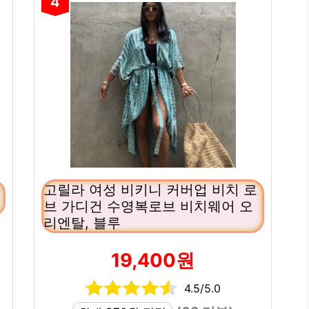
4
고릴라 여성 비키니 커버업 비치 로
브 가디건 수영복로브 비치웨어 오
리엔탈, 블루
19,400원
4.5/5.0