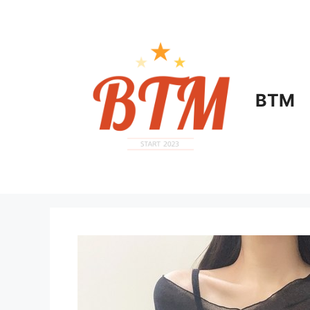
컨
텐
츠
로
건
너
BTM
뛰
기