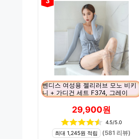
3
벤디스 여성용 젤리러브 모노 비키
니 + 가디건 세트 F374, 그레이
29,900원
4.5/5.0
(581 리뷰)
최대 1,245원 적립