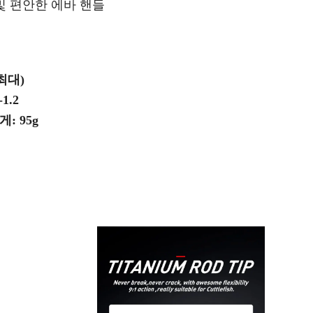
 및 편안한 에바 핸들
(최대)
1.2
: 95g