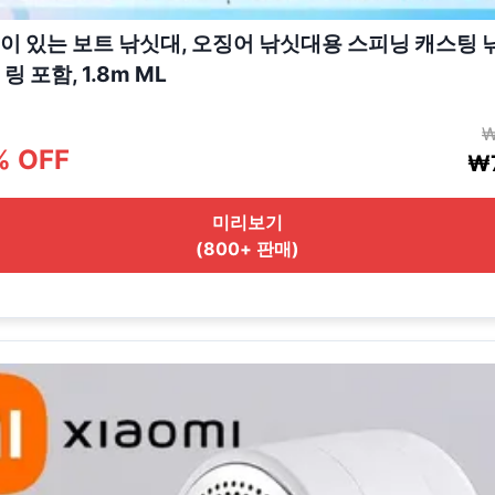
이 있는 보트 낚싯대, 오징어 낚싯대용 스피닝 캐스팅 낚
링 포함, 1.8m ML
₩
% OFF
₩7
미리보기
(800+ 판매)