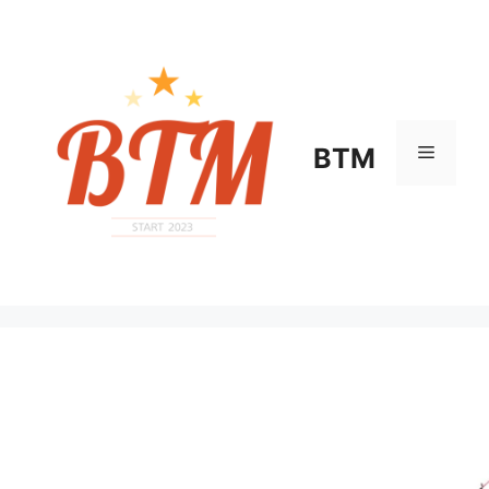
컨
텐
츠
로
건
너
메
BTM
뛰
기
뉴