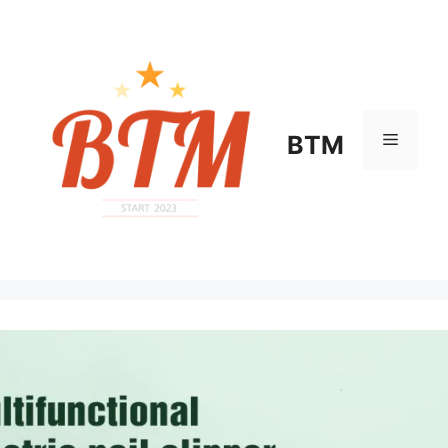
컨
텐
츠
로
건
너
메
BTM
뛰
기
뉴