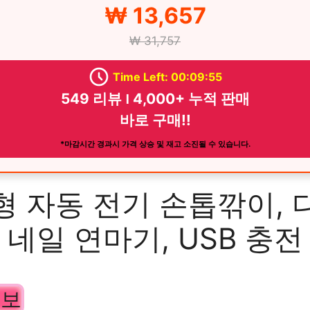
₩ 13,657
₩ 31,757
Time Left: 00:09:54
549 리뷰 ౹ 4,000+ 누적 판매
바로 구매!!
*마감시간 경과시 가격 상승 및 재고 소진될 수 있습니다.
형 자동 전기 손톱깎이, 
네일 연마기, USB 충전
정보