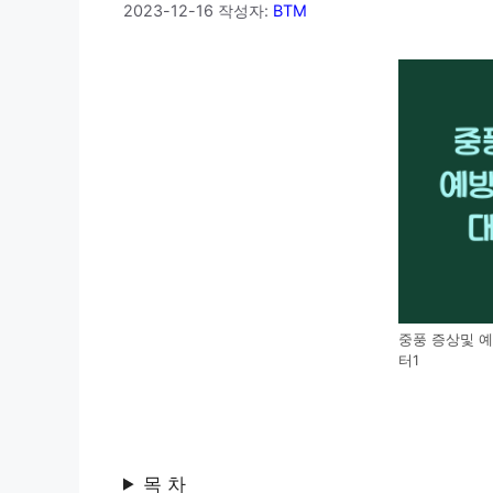
2023-12-16
작성자:
BTM
중풍 증상및 예
터1
목 차