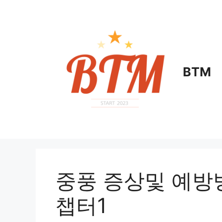
컨
텐
츠
로
건
너
BTM
뛰
기
중풍 증상및 예방
챕터1