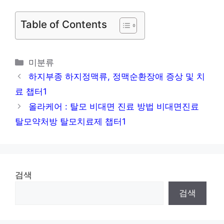
식중독 두드러기는 일반 두드러기와 다를까
Table of Contents
챕터1
유방초음파 검사 (유방섬유낭종 유방석회화)
카
미분류
챕터1
테
하지부종 하지정맥류, 정맥순환장애 증상 및 치
고
료 챕터1
리
올라케어 : 탈모 비대면 진료 방법 비대면진료
탈모약처방 탈모치료제 챕터1
검색
검색