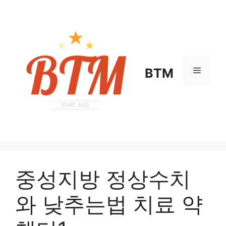
컨
텐
츠
로
건
너
메
BTM
뛰
기
뉴
중성지방 정상수치
와 낮추는법 치료 약