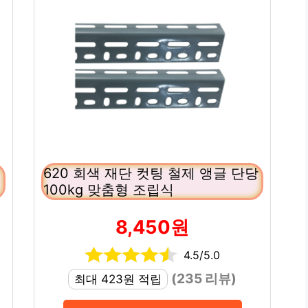
620 회색 재단 컷팅 철제 앵글 단당
100kg 맞춤형 조립식
8,450원
4.5/5.0
(235 리뷰)
최대 423원 적립