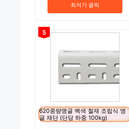
최저가 클릭
5
620중량앵글 백색 철재 조립식 앵
글 재단 (단당 하중 100kg)