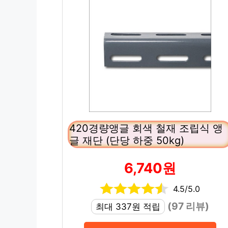
420경량앵글 회색 철재 조립식 앵
글 재단 (단당 하중 50kg)
6,740원
4.5/5.0
(97 리뷰)
최대 337원 적립