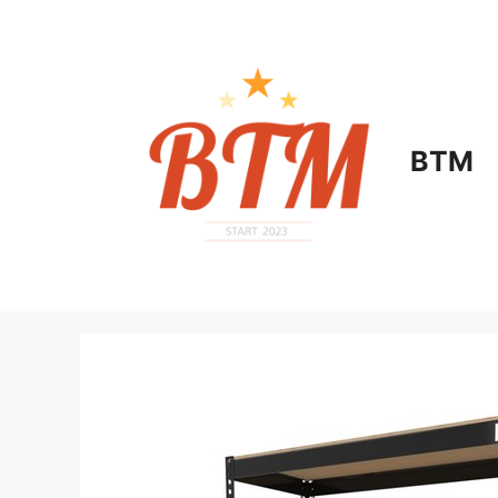
컨
텐
츠
로
건
너
BTM
뛰
기