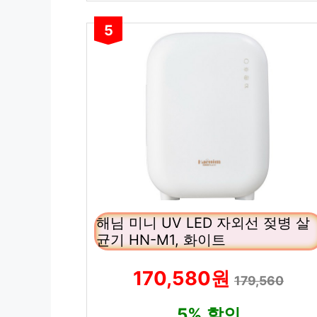
5
해님 미니 UV LED 자외선 젖병 살
균기 HN-M1, 화이트
170,580원
179,560
5% 할인