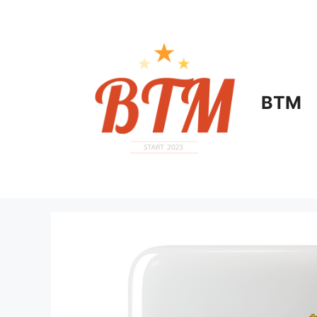
컨
텐
츠
로
건
너
BTM
뛰
기