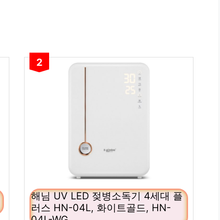
2
칫
해님 UV LED 젖병소독기 4세대 플
러스 HN-04L, 화이트골드, HN-
04L-WG