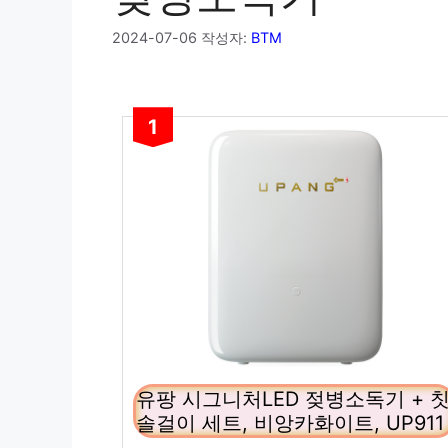
2024-07-06
작성자:
BTM
1
유팡 시그니처LED 젖병소독기 + 
솔걸이 세트, 비앙카화이트, UP911