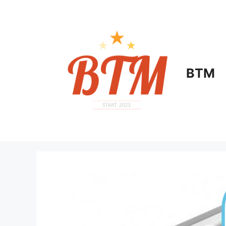
컨
텐
츠
로
건
너
BTM
뛰
기