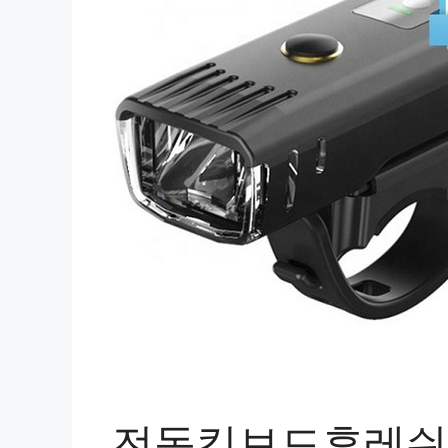
전동킥보드후레쉬 