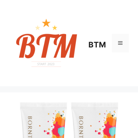
컨
텐
츠
로
건
너
메
BTM
뛰
기
뉴