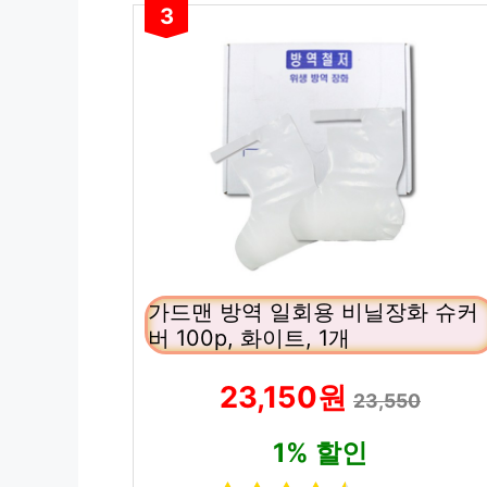
3
가드맨 방역 일회용 비닐장화 슈커
버 100p, 화이트, 1개
23,150원
23,550
1% 할인