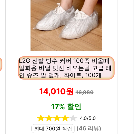
L2G 신발 방수 커버 100족 비올때
일회용 비닐 덧신 비오는날 고급 레
인 슈즈 발 덮개, 화이트, 100개
14,010원
16,880
17% 할인
4.0/5.0
(46 리뷰)
최대 700원 적립