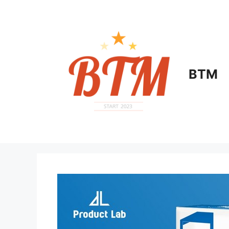
컨
텐
츠
로
건
너
BTM
뛰
기