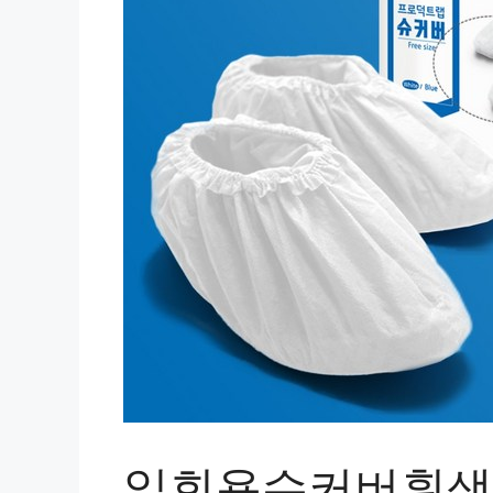
일회용슈커버흰색1