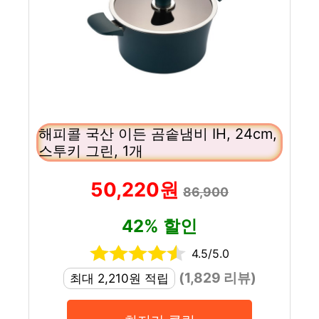
해피콜 국산 이든 곰솥냄비 IH, 24cm,
스투키 그린, 1개
50,220원
86,900
42% 할인
4.5/5.0
(1,829 리뷰)
최대 2,210원 적립