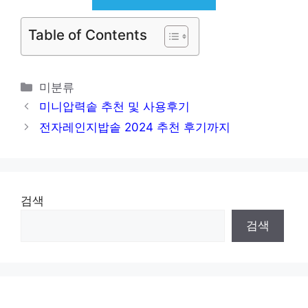
Table of Contents
카
미분류
테
미니압력솥 추천 및 사용후기
고
전자레인지밥솥 2024 추천 후기까지
리
검색
검색