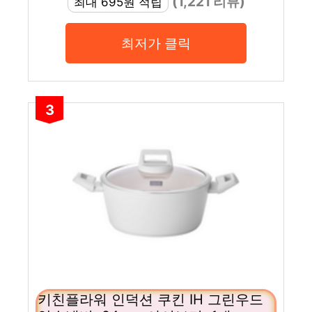
(1,221 리뷰)
최대 695원 적립
최저가 클릭
3
키친플라워 인덕션 쿠킨 IH 그린우드