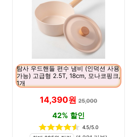
탐사 우드핸들 편수 냄비 (인덕션 사용
가능) 고급형 2.5T, 18cm, 모나코핑크,
1개
14,390원
25,000
42% 할인
4.5/5.0