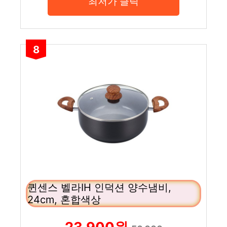
최저가 클릭
8
퀸센스 벨라IH 인덕션 양수냄비,
24cm, 혼합색상