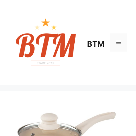
컨
텐
츠
로
건
너
메
BTM
뛰
기
뉴