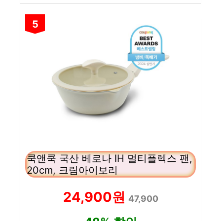
5
쿡앤쿡 국산 베로나 IH 멀티플렉스 팬,
20cm, 크림아이보리
24,900원
47,900