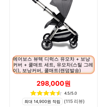
에어보스 뷰텍 디럭스 유모차 + 보낭
커버 + 쿨매트 세트, 유모차(스틸 그레
이), 보낭커버, 쿨매트(랜덤발송)
298,000원
4.5/5.0
(115 리뷰)
최대 14,900원 적립