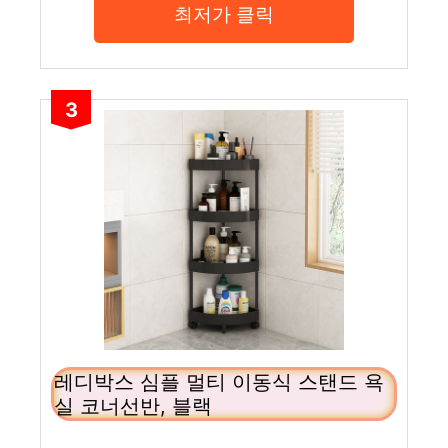
최저가 클릭
3
레디박스 심플 멀티 이동식 스탠드 욕
실 코너선반, 블랙