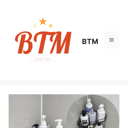
컨
텐
츠
로
건
너
메
BTM
뛰
기
뉴