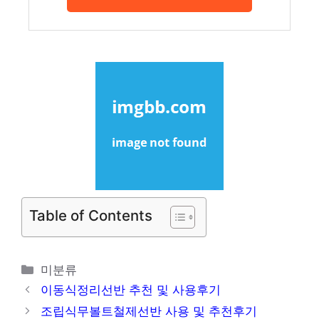
Table of Contents
카
미분류
테
이동식정리선반 추천 및 사용후기
고
조립식무볼트철제선반 사용 및 추천후기