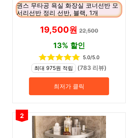
권스 무타공 욕실 화장실 코너선반 모
서리선반 정리 선반, 블랙, 1개
19,500원
22,500
13% 할인
5.0/5.0
(783 리뷰)
최대 975원 적립
최저가 클릭
2