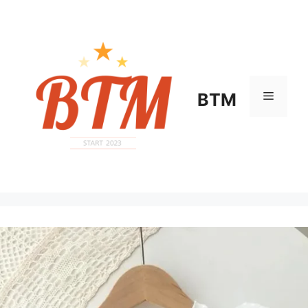
컨
텐
츠
로
건
너
메
BTM
뛰
기
뉴