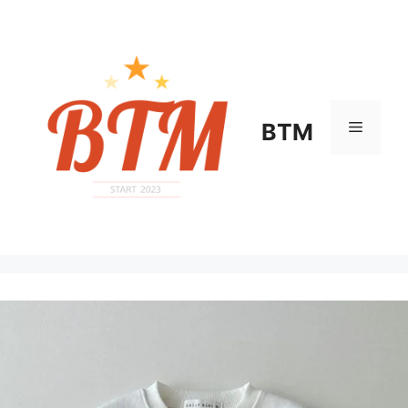
컨
텐
츠
로
건
너
메
BTM
뛰
기
뉴