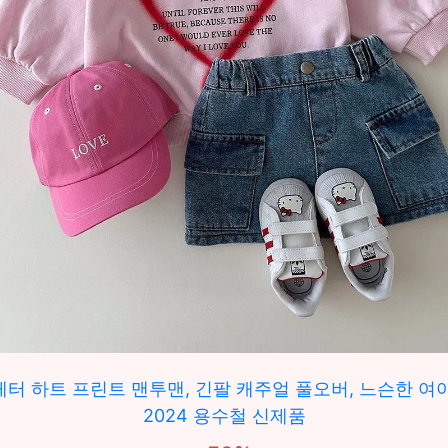
레터 하트 프린트 맨투맨, 긴팔 캐주얼 풀오버, 느슨한 여아
2024 용수철 신제품