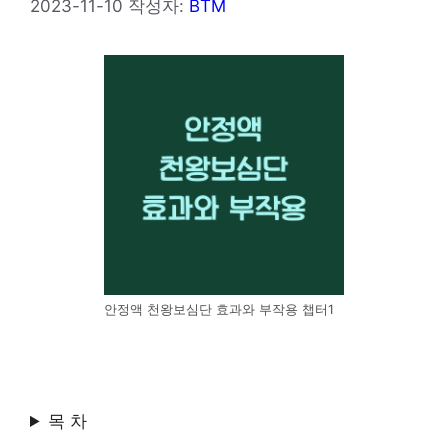
2023-11-10
작성자:
BTM
안정액 천왕보심단 효과와 부작용 챕터1
목 차