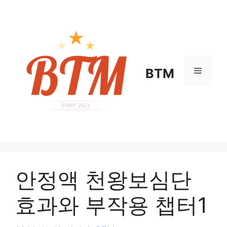
컨
텐
츠
로
건
너
메
BTM
뛰
기
뉴
안정액 천왕보심단
효과와 부작용 챕터1