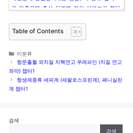
간 안좋을때 증상 단계별 정리 살펴보기 챕터
1
목에 좋은 음식 어떤 음식이 있는지 알아봅시
Table of Contents
다 챕터1
왼쪽 날개뼈 통증, 더이상 방치 마세요 챕터1
카
미분류
테
항문출혈 외치질 치핵연고 푸레파인 (치질 연고
고
좌약) 챕터1
리
항생제종류 세파계 (세팔로스포린계), 페니실린
계 챕터1
검색
검색