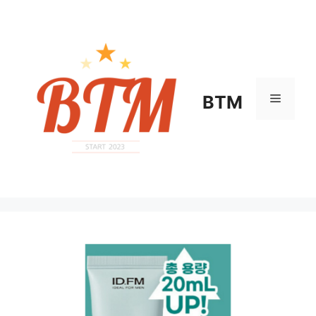
컨
텐
츠
로
건
너
메
BTM
뛰
기
뉴