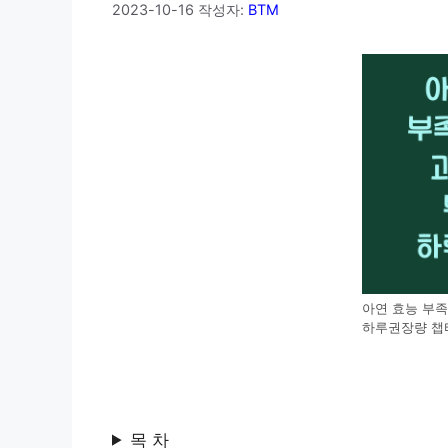
2023-10-16
작성자:
BTM
아연 효능 부족
하루권장량 챕
목 차