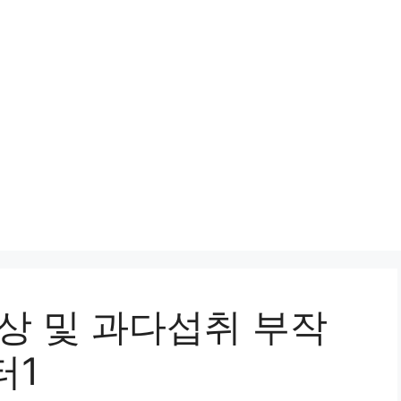
상 및 과다섭취 부작
터1