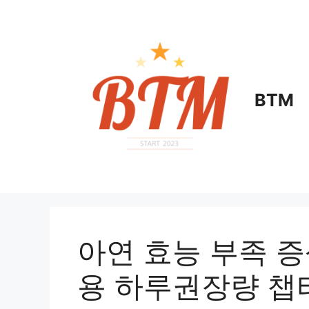
컨
텐
츠
로
건
너
BTM
뛰
기
아연 효능 부족 증
용 하루권장량 챕