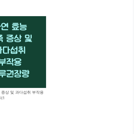
 증상 및 과다섭취 부작용
터1