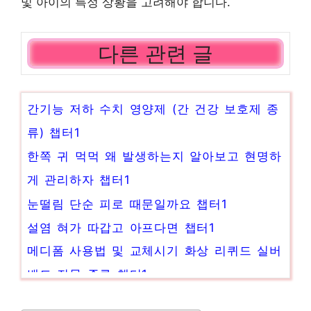
및 아이의 특정 상황을 고려해야 합니다.
다른 관련 글
간기능 저하 수치 영양제 (간 건강 보호제 종
류) 챕터1
한쪽 귀 먹먹 왜 발생하는지 알아보고 현명하
게 관리하자 챕터1
눈떨림 단순 피로 때문일까요 챕터1
설염 혀가 따갑고 아프다면 챕터1
메디폼 사용법 및 교체시기 화상 리퀴드 실버
밴드 진물 종류 챕터1
귀가 먹먹할때 원인과 대처방법 알아보기 챕