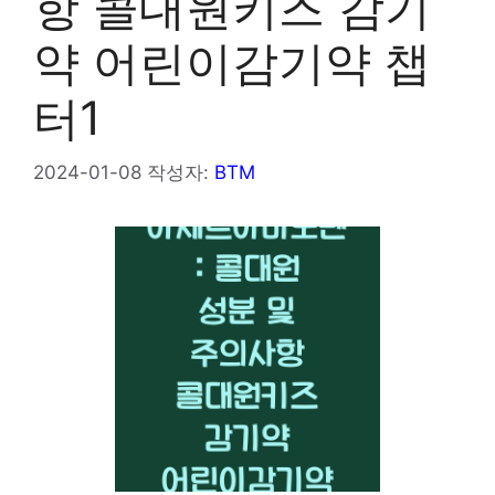
항 콜대원키즈 감기
약 어린이감기약 챕
터1
2024-01-08
작성자:
BTM