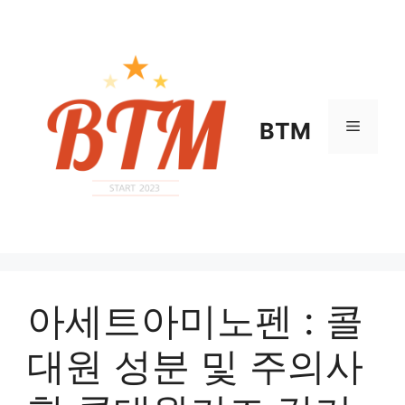
컨
텐
츠
로
건
너
메
BTM
뛰
기
뉴
아세트아미노펜 : 콜
대원 성분 및 주의사