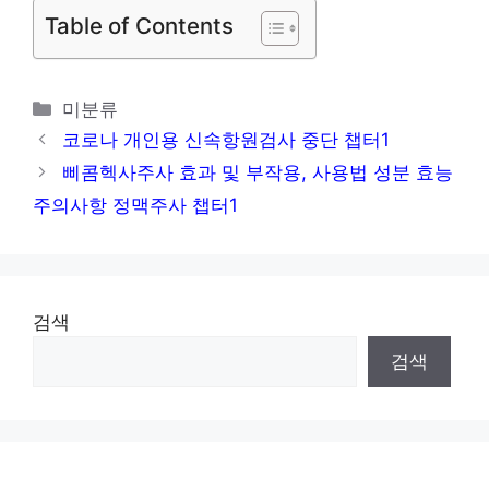
터1
Table of Contents
이버멕틴 코로나 치료제로 쓸 수 있을까 효과
부작용 주의사항 구충제 챕터1
카
미분류
테
코로나 개인용 신속항원검사 중단 챕터1
고
삐콤헥사주사 효과 및 부작용, 사용법 성분 효능
리
주의사항 정맥주사 챕터1
검색
검색